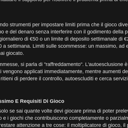
do strumenti per impostare limiti prima che il gioco diven
empo e del denaro senza interferire con il godimento dell
giornaliero di €50 o un limite di deposito settimanale di €
 a settimana. Limiti sulle scommesse: un massimo, ad e
ai giocato.
esse, si parla di "raffreddamento". L'autoesclusione è
miti vengono applicati immediatamente, mentre aumenti dei
tieni di perdere il controllo, autoescluditi e cerca servizi 
ssimo E Requisiti Di Gioco
o se sai quante volte devi giocare prima di poter prelevar
rlo e i giochi che contribuiscono completamente o parzial
stare attenzione a tre cose: il moltiplicatore di gioco, i