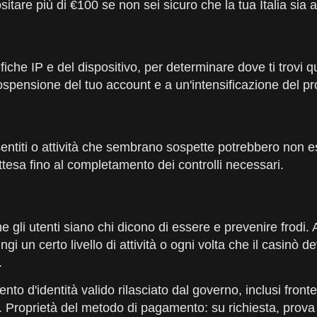
are più di €100 se non sei sicuro che la tua Italia sia ac
ifiche IP e del dispositivo, per determinare dove ti trovi qu
sospensione del tuo account e a un'intensificazione del pr
onsentiti o attività che sembrano sospette potrebbero non 
tesa fino al completamento dei controlli necessari.
he gli utenti siano chi dicono di essere e prevenire frodi
un certo livello di attività o ogni volta che il casinò dev
.
to d'identità valido rilasciato dal governo, inclusi fronte
 Proprietà del metodo di pagamento: su richiesta, prova 