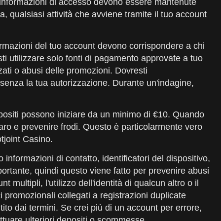
 Le informazioni di accesso devono essere mantenute
 qualsiasi attività che avviene tramite il tuo account
nformazioni del tuo account devono corrispondere a chi
esti utilizzare solo fonti di pagamento approvate a tuo
zati o abusi delle promozioni. Dovresti
senza la tua autorizzazione. Durante un'indagine,
epositi possono iniziare da un minimo di €10. Quando
naro e prevenire frodi. Questo è particolarmente vero
tjoint Casino.
ormazioni di contatto, identificatori del dispositivo,
rtante, quindi questo viene fatto per prevenire abusi
ltipli, l'utilizzo dell'identità di qualcun altro o il
ici promozionali collegati a registrazioni duplicate
to dai termini. Se crei più di un account per errore,
ettuare ulteriori depositi o scommesse.