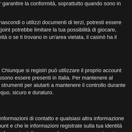
er garantire la conformità, soprattutto quando sono in
ascondi o utilizzi documenti di terzi, potresti essere
oint potrebbe limitare la tua possibilità di giocare,
tà o se ti trovano in un'area vietata, il casinò ha il
Chiunque si registri può utilizzare il proprio account
ssono essere presenti in Italia. Per mantenere al
e strumenti per aiutarti a mantenere il controllo durante
quo, sicuro e duraturo.
 informazioni di contatto e qualsiasi altra informazione
ount e che le informazioni registrate sulla tua identità