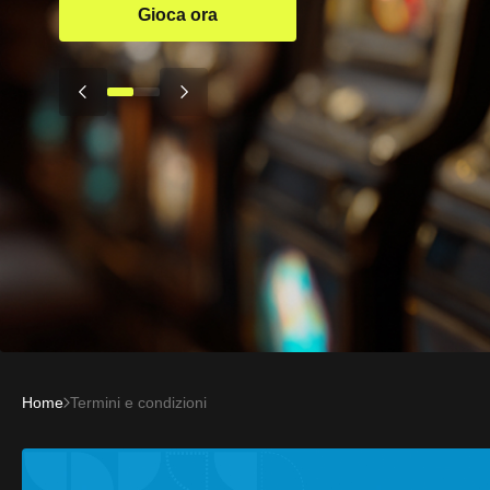
Gioca ora
Home
Termini e condizioni