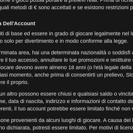
me il gioco possa portare a prelievi reali. Prima di rich
uali metodi di € sono accettati e se esistono restrizioni p
a Dell'Account
siti di base ed essere in grado di giocare legalmente nel 
sito solo per divertimento e in modo conforme alla legge.
inata area, hai una determinata nazionalità o soddisfi alt
 il tuo accesso, annullare le tue promozioni e restituire o
iocare devono avere almeno 18 anni (o l'età legale della
siasi momento, anche prima di consentirti un prelievo, Sl
e il proprio.
lcun altro possono essere chiusi e qualsiasi saldo o vin
ome, data di nascita, indirizzo e informazioni di contatto
enti, il tuo account potrebbe essere limitato finché non 
sone provenienti da alcuni luoghi di giocare. A causa del l
iano dichiarata, potresti essere limitato. Per motivi di lic