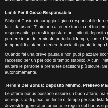
Limiti Per Il Gioco Responsabile
Slotjoint Casino incoraggia il gioco responsabile fornen
facili da usare. Ti aiutano a tenere traccia del tuo t
responsabile, potresti impostare un limite di deposito 
perdere in un determinato periodo di tempo, come 100
temporali ti aiutano a tenere traccia di quanto tempo h
Quando fai una breve pausa e non puoi piazzare scomm
l'accesso per un periodo di tempo stabilito. Alcuni li
aiutare le persone a prendere decisioni più sicure. Se ri
autonomamente.
Termini Dei Bonus: Deposito Minimo, Prelievo Ma
Le offerte bonus possono essere un buon affare, ma sol
un requisito di gioco, un limite di tempo per soddisfa
dovresti leggere attentamente le regole del bonus e pre