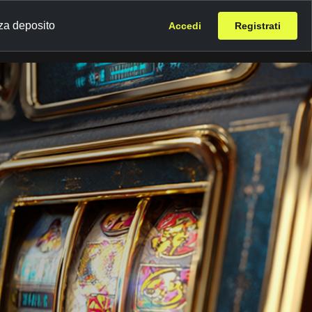
a deposito
Accedi
Registrati