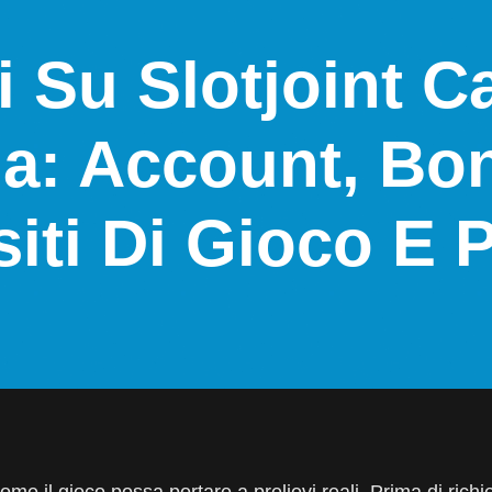
i Su Slotjoint C
lia: Account, Bo
iti Di Gioco E P