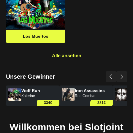
Los Muertos
Alle ansehen
Unsere Gewinner
Wolf Run
Iron Assassins
Ma
Katerine
Red Combat
Ste
334€
281€
Willkommen bei Slotjoint