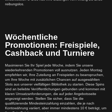
reibungslos.
Wöchentliche
Promotionen: Freispiele,
Cashback und Turniere
Maximieren Sie Ihr Spiel jede Woche, indem Sie unsere
wiederkehrenden Promotionen voll ausnutzen. Jeden Montag
empfehlen wir, Ihre Zuteilung an Freispielen zu beanspruchen,
um Ihre Woche mit zusätzlichen Chancen auf ausgewählten
Slots aus unserer vielfältigen Bibliothek zu starten. Diese Spins
sind an beliebte Veröffentlichungen gebunden und kommen mit
klaren Umsatzanforderungen, die auf jeder Angebotsseite
angezeigt werden. Stellen Sie sicher, dass Sie die
qualifizierende Mindesteinzahlung einzahlen, die je nach
Kontowährung variiert, aber immer mindestens 10 € beträgt, um