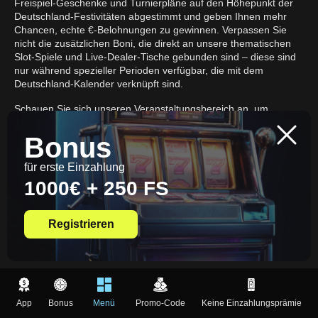
Freispiel-Geschenke und Turnierpläne auf den Höhepunkt der
Deutschland-Festivitäten abgestimmt und geben Ihnen mehr
Chancen, echte €-Belohnungen zu gewinnen. Verpassen Sie
nicht die zusätzlichen Boni, die direkt an unsere thematischen
Slot-Spiele und Live-Dealer-Tische gebunden sind – diese sind
nur während spezieller Perioden verfügbar, die mit dem
Deutschland-Kalender verknüpft sind.
Schauen Sie sich unseren Veranstaltungsbereich an, um
tägliche Missionen und Leaderboard-Herausforderungen zu
finden, die allen Spielern offenstehen. Es ist einfach,
Bonus
teilzunehmen: Wählen Sie einfach die Promotion aus Ihrem
Dashboard, erreichen Sie die festgelegten Ziele durch das
für erste Einzahlung
Spielen bestimmter Spiele und steigen Sie in der Rangliste auf,
1000€ + 250 FS
um extra € zu erhalten und an Preisverlosungen teilzunehmen.
Unsere Veranstaltungsoberfläche zeigt Ihnen, wie weit Sie
fortgeschritten sind, sodass Sie immer wissen, wie nah Sie an
Registrieren
der nächsten Belohnung sind.
Was Sie von unseren
Feiertagsangeboten erwarten
App
Bonus
Menü
Promo-Code
Keine Einzahlungsprämie
können