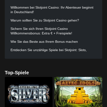
Willkommen bei Slotjoint Casino: Ihr Abenteuer beginnt
in Deutschland!
Warum sollten Sie zu Slotjoint Casino gehen?
Sichern Sie sich Ihren Slotjoint Casino
Willkommensbonus: Extra € + Freispiele!
Wie Sie das Beste aus Ihrem Bonus machen
Entdecken Sie unzählige Spiele bei Slotjoint: Slots,
Tische und Live-Dealer
Erleben Sie Live-Dealer auf eine ganz neue Weise
Wöchentliche Promotionen: Freispiele, Cashback und
Top-Spiele
Turniere
Wie wöchentliche Turniere funktionieren
Treten Sie Slotjoint Casino als VIP bei: Erhalten Sie
besondere Belohnungen
Informationen zum VIP-Programm