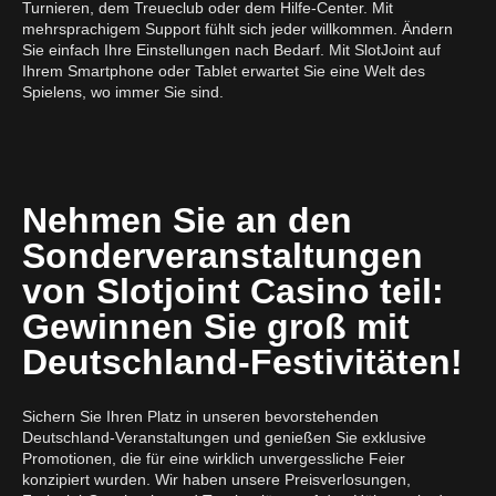
Turnieren, dem Treueclub oder dem Hilfe-Center. Mit
mehrsprachigem Support fühlt sich jeder willkommen. Ändern
Sie einfach Ihre Einstellungen nach Bedarf. Mit SlotJoint auf
Ihrem Smartphone oder Tablet erwartet Sie eine Welt des
Spielens, wo immer Sie sind.
Nehmen Sie an den
Sonderveranstaltungen
von Slotjoint Casino teil:
Gewinnen Sie groß mit
Deutschland-Festivitäten!
Sichern Sie Ihren Platz in unseren bevorstehenden
Deutschland-Veranstaltungen und genießen Sie exklusive
Promotionen, die für eine wirklich unvergessliche Feier
konzipiert wurden. Wir haben unsere Preisverlosungen,