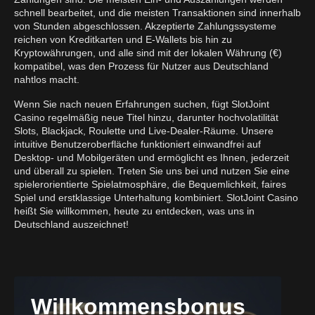
schnell bearbeitet, und die meisten Transaktionen sind innerhalb
von Stunden abgeschlossen. Akzeptierte Zahlungssysteme
reichen von Kreditkarten und E-Wallets bis hin zu
Kryptowährungen, und alle sind mit der lokalen Währung (€)
kompatibel, was den Prozess für Nutzer aus Deutschland
nahtlos macht.
Wenn Sie nach neuen Erfahrungen suchen, fügt SlotJoint
Casino regelmäßig neue Titel hinzu, darunter hochvolatilität
Slots, Blackjack, Roulette und Live-Dealer-Räume. Unsere
intuitive Benutzeroberfläche funktioniert einwandfrei auf
Desktop- und Mobilgeräten und ermöglicht es Ihnen, jederzeit
und überall zu spielen. Treten Sie uns bei und nutzen Sie eine
spielerorientierte Spielatmosphäre, die Bequemlichkeit, faires
Spiel und erstklassige Unterhaltung kombiniert. SlotJoint Casino
heißt Sie willkommen, heute zu entdecken, was uns in
Deutschland auszeichnet!
Willkommensbonus