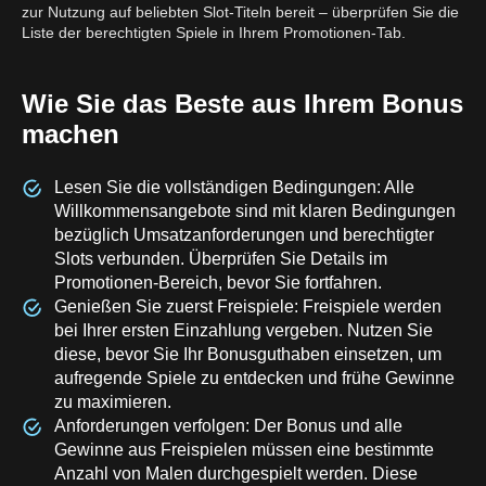
zur Nutzung auf beliebten Slot-Titeln bereit – überprüfen Sie die
Liste der berechtigten Spiele in Ihrem Promotionen-Tab.
Wie Sie das Beste aus Ihrem Bonus
machen
Lesen Sie die vollständigen Bedingungen: Alle
Willkommensangebote sind mit klaren Bedingungen
bezüglich Umsatzanforderungen und berechtigter
Slots verbunden. Überprüfen Sie Details im
Promotionen-Bereich, bevor Sie fortfahren.
Genießen Sie zuerst Freispiele: Freispiele werden
bei Ihrer ersten Einzahlung vergeben. Nutzen Sie
diese, bevor Sie Ihr Bonusguthaben einsetzen, um
aufregende Spiele zu entdecken und frühe Gewinne
zu maximieren.
Anforderungen verfolgen: Der Bonus und alle
Gewinne aus Freispielen müssen eine bestimmte
Anzahl von Malen durchgespielt werden. Diese