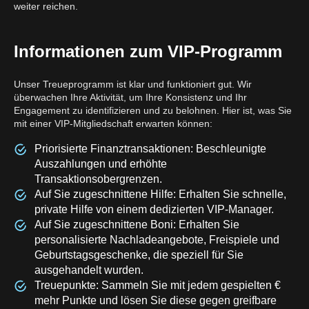
weiter reichen.
Informationen zum VIP-Programm
Unser Treueprogramm ist klar und funktioniert gut. Wir
überwachen Ihre Aktivität, um Ihre Konsistenz und Ihr
Engagement zu identifizieren und zu belohnen. Hier ist, was Sie
mit einer VIP-Mitgliedschaft erwarten können:
Priorisierte Finanztransaktionen: Beschleunigte
Auszahlungen und erhöhte
Transaktionsobergrenzen.
Auf Sie zugeschnittene Hilfe: Erhalten Sie schnelle,
private Hilfe von einem dedizierten VIP-Manager.
Auf Sie zugeschnittene Boni: Erhalten Sie
personalisierte Nachladeangebote, Freispiele und
Geburtstagsgeschenke, die speziell für Sie
ausgehandelt wurden.
Treuepunkte: Sammeln Sie mit jedem gespielten €
mehr Punkte und lösen Sie diese gegen greifbare