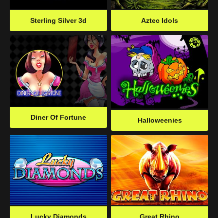
Spielen Sie mit Vertrauen bei Slotjoint Casino: Sicher
Sterling Silver 3d
Aztec Idols
und lizenziert in Deutschland
Wie wir Sie schützen und die Regeln einhalten
Slotjoint Casino auf Ihrem Telefon: Spielen Sie jederzeit,
überall!
Warum sollten Sie auf Ihrem Telefon bei Slotjoint
spielen?
Nehmen Sie an den Sonderveranstaltungen von
Unicorn Legend
Slotjoint Casino teil: Gewinnen Sie groß mit
Halloweenies
Deutschland-Festivitäten!
Was Sie von unseren Feiertagsangeboten erwarten
können
Seien Sie Teil der Slotjoint Casino Gewinner: Spieler in
Deutschland kassieren ab!
Wie Sie der Liste der letzten Gewinner beitreten können
Wie Sie € effizient von der Slotjoint Casino Plattform
Lucky Diamonds
Great Rhino