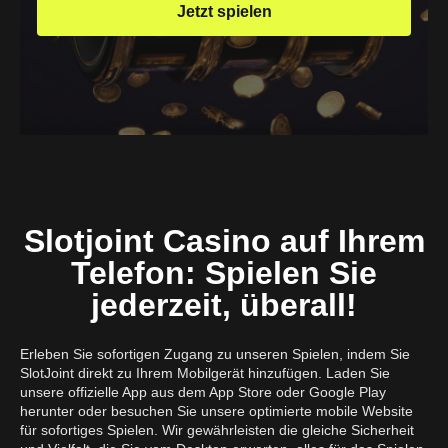
Jetzt spielen
Slotjoint Casino auf Ihrem
Telefon: Spielen Sie
jederzeit, überall!
Erleben Sie sofortigen Zugang zu unseren Spielen, indem Sie
SlotJoint direkt zu Ihrem Mobilgerät hinzufügen. Laden Sie
unsere offizielle App aus dem App Store oder Google Play
herunter oder besuchen Sie unsere optimierte mobile Website
für sofortiges Spielen. Wir gewährleisten die gleiche Sicherheit