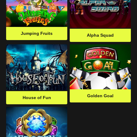
Jumping Fruits
Alpha Squad
Golden Goal
House of Fun