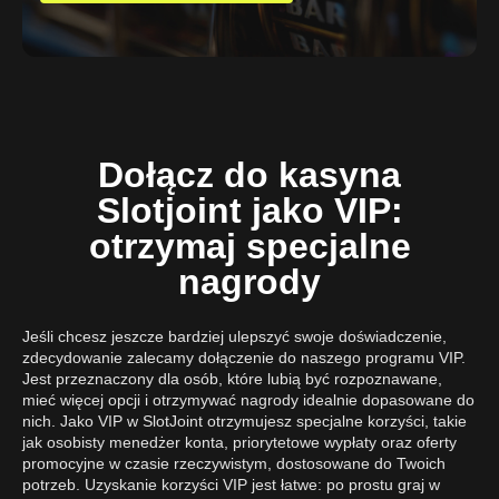
Dołącz do kasyna
Slotjoint jako VIP:
otrzymaj specjalne
nagrody
Jeśli chcesz jeszcze bardziej ulepszyć swoje doświadczenie,
zdecydowanie zalecamy dołączenie do naszego programu VIP.
Jest przeznaczony dla osób, które lubią być rozpoznawane,
mieć więcej opcji i otrzymywać nagrody idealnie dopasowane do
nich. Jako VIP w SlotJoint otrzymujesz specjalne korzyści, takie
jak osobisty menedżer konta, priorytetowe wypłaty oraz oferty
promocyjne w czasie rzeczywistym, dostosowane do Twoich
potrzeb. Uzyskanie korzyści VIP jest łatwe: po prostu graj w