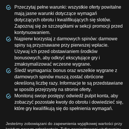
Przeczytaj pełne warunki: wszystkie oferty powitalne
mają jasne warunki dotyczące wymagań
dotyczących obrotu i kwalifikujących się slotów.
Zapoznaj się ze szczegółami w sekcji promocji przed
kontynuowaniem.
Najpierw korzystaj z darmowych spinów: darmowe
spiny są przyznawane przy pierwszej wpłacie.
Używaj ich przed obstawianiem środków
bonusowych, aby odkryć ekscytujące gry i
zmaksymalizować wczesne wygrane.
Śledź wymagania: bonus oraz wszelkie wygrane z
darmowych spinów muszą zostać obrócone
określoną liczbę razy. Informacje te są przedstawiane
w sposób przejrzysty na stronie oferty.
Monitoruj swoje postępy: odwiedź pulpit konta, aby
zobaczyć pozostałe kwoty do obrotu i dowiedzieć się,
które gry kwalifikują się do spełnienia wymagań.
Jesteśmy zobowiązani do zapewnienia wyjątkowej wartości przy