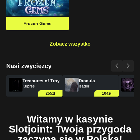
Frozen Gems
Zobacz wszystko
Nasi zwycięzcy
Treasures of Troy
Dracula
Go
Kupres
Isador
Di
255zł
104zł
Witamy w kasynie
Slotjoint: Twoja przygoda
zaczyna się w Polska!