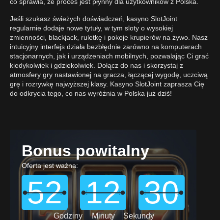
co sprawia, że proces jest płynny dla użytkowników z Polska.
Jeśli szukasz świeżych doświadczeń, kasyno SlotJoint
regularnie dodaje nowe tytuły, w tym sloty o wysokiej
zmienności, blackjack, ruletkę i pokoje krupierów na żywo. Nasz
intuicyjny interfejs działa bezbłędnie zarówno na komputerach
stacjonarnych, jak i urządzeniach mobilnych, pozwalając Ci grać
kiedykolwiek i gdziekolwiek. Dołącz do nas i skorzystaj z
atmosfery gry nastawionej na gracza, łączącej wygodę, uczciwą
grę i rozrywkę najwyższej klasy. Kasyno SlotJoint zaprasza Cię
do odkrycia tego, co nas wyróżnia w Polska już dziś!
Bonus powitalny
Oferta jest ważna:
52
12
29
Godziny
Minuty
Sekundy