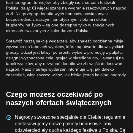
harmonogram turniejów, aby zbiegły się z sercem festiwali
Polska, dając Ci więcej szans na wygranie rzeczywistych nagród
w zł. Nie przegap dodatkowych bonusów powiązanych
bezpośrednio z naszymi tematycznymi slotami i stołami
krupierów na żywo – są one dostępne tylko w specjalnych
okresach związanych z kalendarzem Polska.
Sprawdź naszą sekcję wydarzeń, aby znaleźć codzienne misje i
wyzwania na tabelach wyników, które są otwarte dla wszystkich
graczy. Udział jest łatwy: po prostu wybierz promocję z pulpitu,
osiągnij wyznaczone cele, grając w określone gry, i awansuj na
tabeli wyników, aby otrzymać dodatkowe zł i wejść do losowań
nagród. Nasz interfejs wydarzeń informuje Cię, jak daleko
zaszedłeś, więc zawsze wiesz, jak blisko jesteś kolejnej nagrody.
Czego możesz oczekiwać po
naszych ofertach świątecznych
Nagrody stworzone specjalnie dla Ciebie: regularnie
dostosowujemy nasze pakiety bonusowe, aby
odzwierciedlały ducha każdego festiwalu Polska. Są