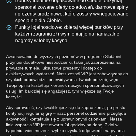
Bonusy idealnie dopasowane do Ciebie: otrzymaj
spersonalizowane oferty doładowań, darmowe spiny
i prezenty urodzinowe, które zostały wynegocjowane
specjalnie dla Ciebie.
Punkty lojalnościowe: zbieraj więcej punktów przy
każdym zagraniu zł i wymieniaj je na namacalne
nagrody w lobby kasyna.
Awansowanie do wyższych poziomów w programie SlotJoint
przynosi dodatkowe niespodzianki, takie jak zaproszenia na
prywatne turnieje, luksusowe prezenty i dostęp do
ekskluzywnych wydarzeń. Nasz zespół VIP jest zobowiązany do
szybkich odpowiedzi i przewidywania Twoich potrzeb, więc
Twoja opinia kształtuje kierunek naszych spersonalizowanych
usług. Im bardziej się angażujesz, tym większe są Twoje
korzyści.
Aby sprawdzić, czy kwalifikujesz się do zaproszenia, po prostu
kontynuuj regularną grę – nasz personel codziennie przegląda
aktywność i kontaktuje się z uprawnionymi członkami. Nasza
linia wsparcia VIP jest otwarta 24 godziny na dobę, 7 dni w
tygodniu, więc możesz szybko uzyskać odpowiedzi na pytania