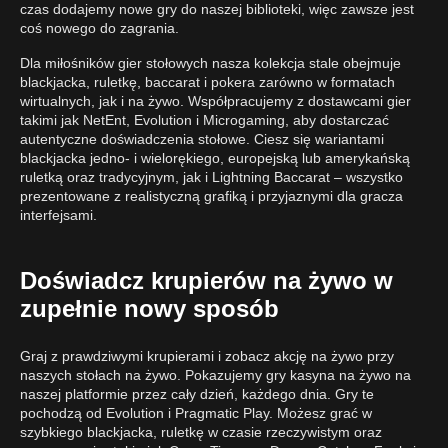
czas dodajemy nowe gry do naszej biblioteki, więc zawsze jest
coś nowego do zagrania.
Dla miłośników gier stołowych nasza kolekcja stale obejmuje
blackjacka, ruletkę, baccarat i pokera zarówno w formatach
wirtualnych, jak i na żywo. Współpracujemy z dostawcami gier
takimi jak NetEnt, Evolution i Microgaming, aby dostarczać
autentyczne doświadczenia stołowe. Ciesz się wariantami
blackjacka jedno- i wielorękiego, europejską lub amerykańską
ruletką oraz tradycyjnym, jak i Lightning Baccarat – wszystko
prezentowane z realistyczną grafiką i przyjaznymi dla gracza
interfejsami.
Doświadcz krupierów na żywo w
zupełnie nowy sposób
Graj z prawdziwymi krupierami i zobacz akcję na żywo przy
naszych stołach na żywo. Pokazujemy gry kasyna na żywo na
naszej platformie przez cały dzień, każdego dnia. Gry te
pochodzą od Evolution i Pragmatic Play. Możesz grać w
szybkiego blackjacka, ruletkę w czasie rzeczywistym oraz