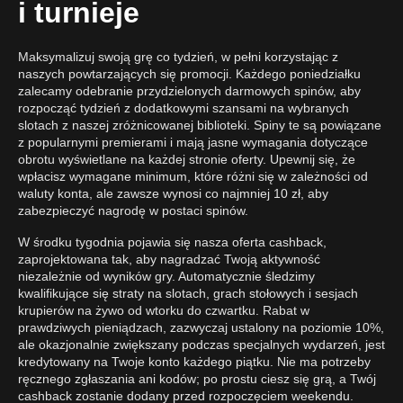
i turnieje
Maksymalizuj swoją grę co tydzień, w pełni korzystając z
naszych powtarzających się promocji. Każdego poniedziałku
zalecamy odebranie przydzielonych darmowych spinów, aby
rozpocząć tydzień z dodatkowymi szansami na wybranych
slotach z naszej zróżnicowanej biblioteki. Spiny te są powiązane
z popularnymi premierami i mają jasne wymagania dotyczące
obrotu wyświetlane na każdej stronie oferty. Upewnij się, że
wpłacisz wymagane minimum, które różni się w zależności od
waluty konta, ale zawsze wynosi co najmniej 10 zł, aby
zabezpieczyć nagrodę w postaci spinów.
W środku tygodnia pojawia się nasza oferta cashback,
zaprojektowana tak, aby nagradzać Twoją aktywność
niezależnie od wyników gry. Automatycznie śledzimy
kwalifikujące się straty na slotach, grach stołowych i sesjach
krupierów na żywo od wtorku do czwartku. Rabat w
prawdziwych pieniądzach, zazwyczaj ustalony na poziomie 10%,
ale okazjonalnie zwiększany podczas specjalnych wydarzeń, jest
kredytowany na Twoje konto każdego piątku. Nie ma potrzeby
ręcznego zgłaszania ani kodów; po prostu ciesz się grą, a Twój
cashback zostanie dodany przed rozpoczęciem weekendu.