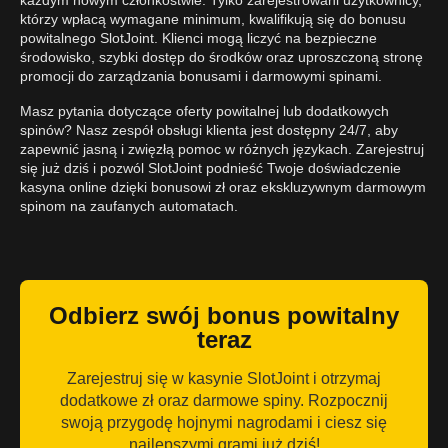
każdym nowym członkostwie. Tylko zarejestrowani użytkownicy,
którzy wpłacą wymagane minimum, kwalifikują się do bonusu
powitalnego SlotJoint. Klienci mogą liczyć na bezpieczne
środowisko, szybki dostęp do środków oraz uproszczoną stronę
promocji do zarządzania bonusami i darmowymi spinami.
Masz pytania dotyczące oferty powitalnej lub dodatkowych
spinów? Nasz zespół obsługi klienta jest dostępny 24/7, aby
zapewnić jasną i zwięzłą pomoc w różnych językach. Zarejestruj
się już dziś i pozwól SlotJoint podnieść Twoje doświadczenie
kasyna online dzięki bonusowi zł oraz ekskluzywnym darmowym
spinom na zaufanych automatach.
Odbierz swój bonus powitalny
teraz
Zarejestruj się w kasynie SlotJoint i otrzymaj
dodatkowe zł oraz darmowe spiny. Rozpocznij
swoją przygodę hojnymi nagrodami i ciesz się
najlepszymi grami już dziś!