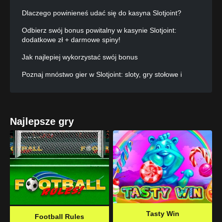
Dlaczego powinieneś udać się do kasyna Slotjoint?
Odbierz swój bonus powitalny w kasynie Slotjoint:
dodatkowe zł + darmowe spiny!
Jak najlepiej wykorzystać swój bonus
Poznaj mnóstwo gier w Slotjoint: sloty, gry stołowe i
krupierzy na żywo
Doświadcz krupierów na żywo w zupełnie nowy sposób
Cotygodniowe promocje: darmowe spiny, cashback i
Najlepsze gry
turnieje
Jak działają cotygodniowe turnieje
Dołącz do kasyna Slotjoint jako VIP: otrzymaj specjalne
nagrody
Informacje o programie VIP
Graj z pewnością w kasynie Slotjoint: bezpieczne i
Tasty Win
licencjonowane w Polska
Football Rules