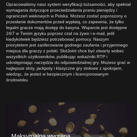
Opracowaliśmy nasz system weryfikacji tożsamości, aby spełniał
wymagania dotyczące przeciwdziałania praniu pieniędzy i
ograniczeń wiekowych w Polska. Możesz zostać poproszony o
przesłanie dokumentów przed wypłatą, co zapewnia, że tylko
legalni gracze mają dostęp do kasyna. Wsparcie jest dostępne
24/7 w Twoim języku poprzez czat na żywo i e-mail, jeśli
kiedykolwiek będziesz potrzebować pomocy. Naszym
priorytetem jest zaoferowanie godnego zaufania i przyjemnego
miejsca dla graczy z polski. SlotJoint chce być otwarty wobec
wszystkich użytkowników, publikując wskaźniki RTP i
udostępniając narzędzia do odpowiedzialnej gry. Możesz grać w
najlepsze sloty, jackpoty i klasyczne gry stołowe z spokojem,
wiedząc, że jesteś w bezpiecznym i licencjonowanym
środowisku.
Maksymalna wygrana