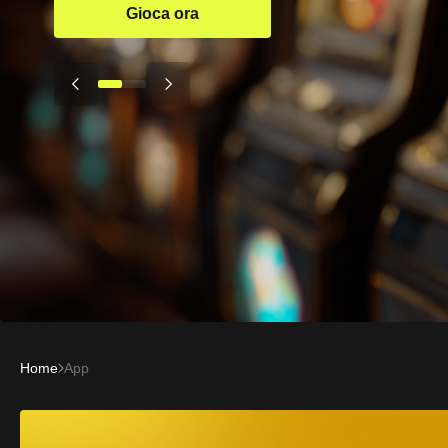
Gioca ora
Home
App