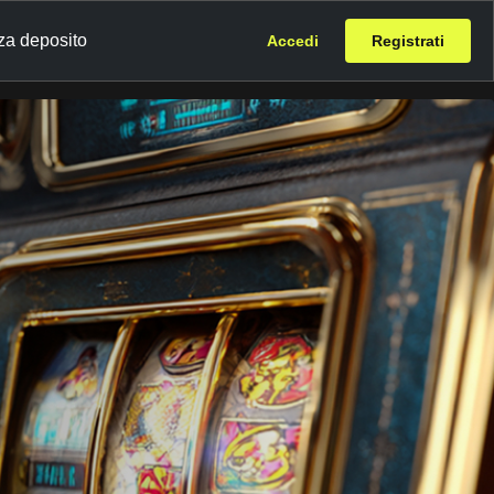
a deposito
Accedi
Registrati