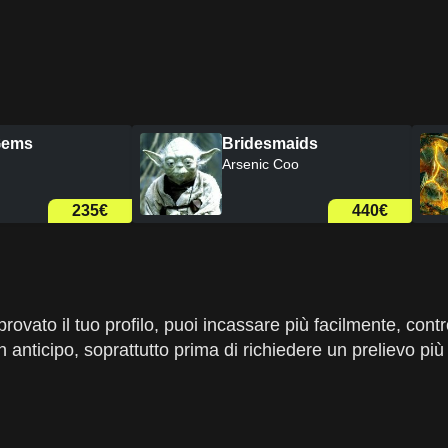
Joker Gems
Wildman
111€
235€
ovato il tuo profilo, puoi incassare più facilmente, contro
in anticipo, soprattutto prima di richiedere un prelievo 