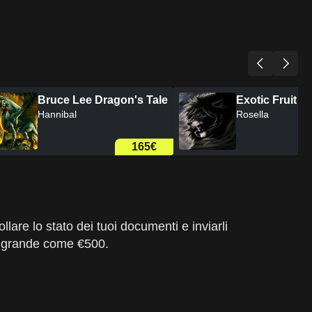
Bridesmaids
Bruce Lee Drag
Arsenic Coo
Hannibal
440€
llare lo stato dei tuoi documenti e inviarli
più grande come €500.