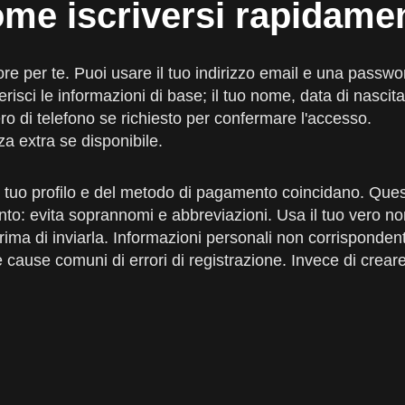
me iscriversi rapidame
igliore per te. Puoi usare il tuo indirizzo email e una pa
erisci le informazioni di base; il tuo nome, data di nascit
ero di telefono se richiesto per confermare l'accesso.
a extra se disponibile.
el tuo profilo e del metodo di pagamento coincidano. Ques
mento: evita soprannomi e abbreviazioni. Usa il tuo ver
prima di inviarla. Informazioni personali non corrispondenti
tte cause comuni di errori di registrazione. Invece di cr