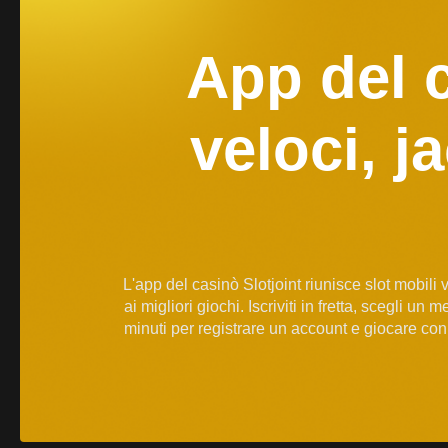
App del c
veloci, 
L'app del casinò Slotjoint riunisce slot mobili 
ai migliori giochi. Iscriviti in fretta, scegli u
minuti per registrare un account e giocare con