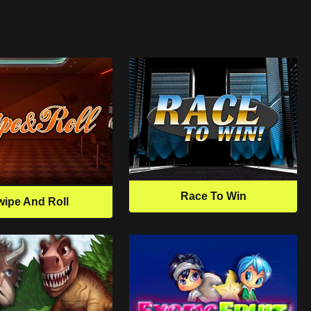
Race To Win
wipe And Roll