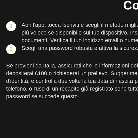
Co
Apri l'app, tocca Iscriviti e scegli il metodo m
più veloce se disponibile sul tuo dispositivo. Ins
documenti. Verifica il tuo indirizzo email o num
Scegli una password robusta e attiva la sicurezz
Se provieni da Italia, assicurati che le informazioni d
depositerai €100 o richiederai un prelievo. Suggeri
d'identità, e controlla due volte la tua data di nascita 
telefono, o l'uso di un recapito già registrato sono tu
password se succede questo.