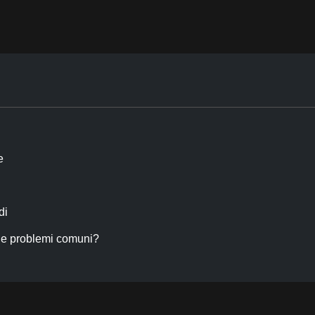
e
di
i e problemi comuni?