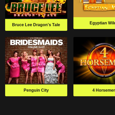
Egyptian Wil
Bruce Lee Dragon's Tale
Penguin City
4 Horseme